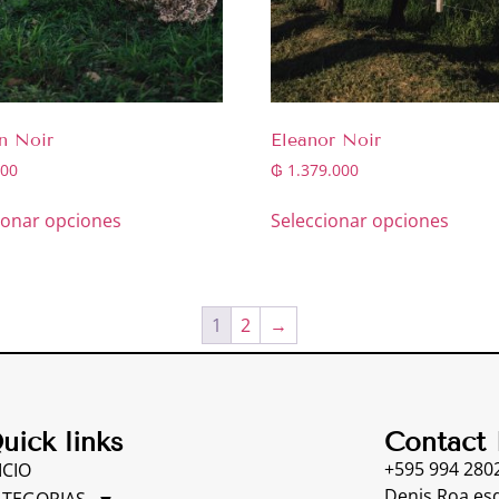
n Noir
Eleanor Noir
00
₲
1.379.000
ionar opciones
Seleccionar opciones
1
2
→
uick links
Contact 
+595 994 280
ICIO
Denis Roa esq