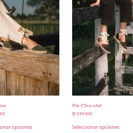
ive
Pia Chocolat
00
₲
539.000
ionar opciones
Seleccionar opciones