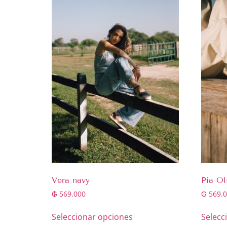
Vera navy
Pia Ol
₲
569.000
₲
569.0
Seleccionar opciones
Selecc