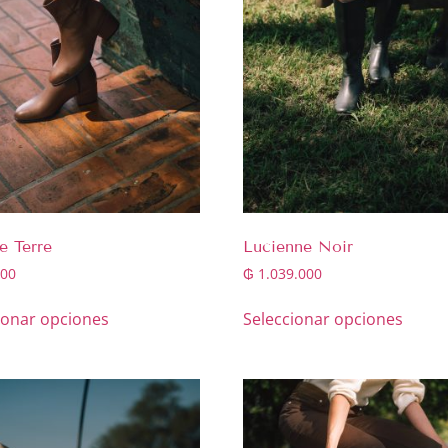
e Terre
Lucienne Noir
00
₲
1.039.000
ionar opciones
Seleccionar opciones