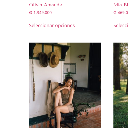
Olivia Amande
Mia B
₲
1.349.000
₲
469.0
Seleccionar opciones
Selecc