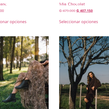
lanc
Mia Chocolat
00
₲
479.000
₲
407.150
ionar opciones
Seleccionar opciones