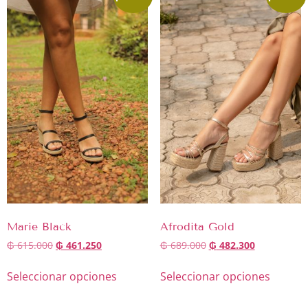
Marie Black
Afrodita Gold
₲
615.000
₲
461.250
₲
689.000
₲
482.300
Seleccionar opciones
Seleccionar opciones