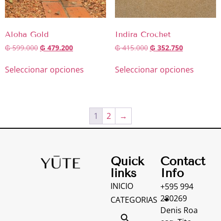
Aloha Gold
Indira Crochet
₲
599.000
₲
479.200
₲
415.000
₲
352.750
Seleccionar opciones
Seleccionar opciones
1
2
→
Quick
Contact
links
Info
INICIO
+595 994
280269
CATEGORIAS
Denis Roa