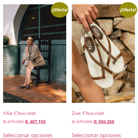
¡Oferta!
¡Oferta!
Mia Chocolat
Zue Chocolat
₲
479.000
₲
407.150
₲
479.000
₲
356.250
Seleccionar opciones
Seleccionar opciones