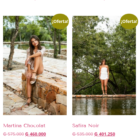
¡Oferta!
¡Oferta!
Martina Chocolat
Safira Noir
₲
575.000
₲
460.000
₲
535.000
₲
401.250