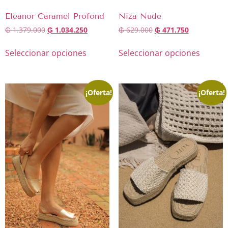
Eleanor Caramel Profond
Niza Nude
₲
1.379.000
₲
1.034.250
₲
629.000
₲
471.750
Seleccionar opciones
Seleccionar opciones
¡Oferta!
¡Oferta!