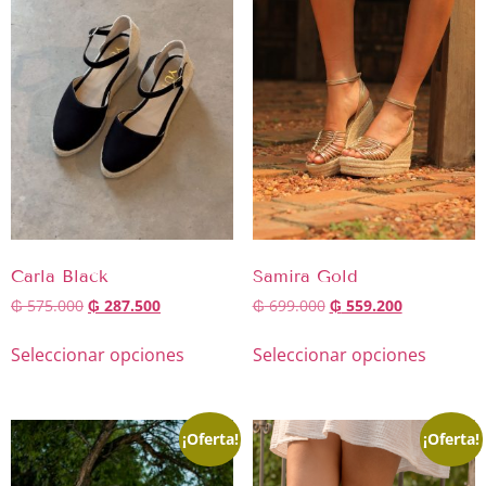
Carla Black
Samira Gold
₲
575.000
₲
287.500
₲
699.000
₲
559.200
Seleccionar opciones
Seleccionar opciones
¡Oferta!
¡Oferta!