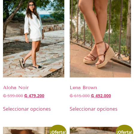
Aloha Noir
Lena Brown
₲
599.000
₲
479.200
₲
615.000
₲
492.000
Seleccionar opciones
Seleccionar opciones
¡Oferta!
¡Oferta!